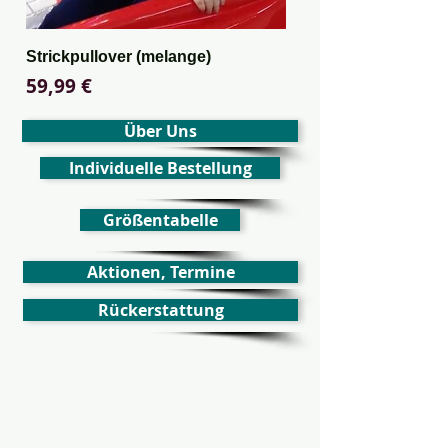
Strickpullover (melange)
Preis
59,99 €
Über Uns
Individuelle Bestellung
Größentabelle
Aktionen, Termine
Rückerstattung