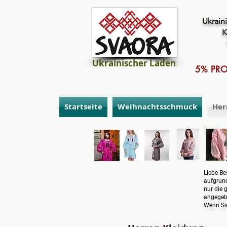
Ukraini
K
Ukrainischer Laden
5% PRO
Startseite
Weihnachtsschmuck
Her
Liebe Be
aufgrund
nur die 
angege
Wenn Sie