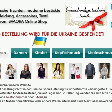
sche Trachten, moderne bestickte
leidung, Accessoires, Textil
vom SVAORA Online Shop
 BESTELLUNG WIRD FÜR DIE UKRAINE GESPENDET!
ren
Damen
Kinder
Kopfschmuck
Modeschmu
sucher unserer Website,
 des Kriegsrecht in der Ukraine ist die Lieferung für unbestimmte Zeit eingestellt. S
gestickten Modelle bestellen, die auf Lager sind. Zur Klärung wenden Sie sich bitte di
bene
Telefonnummer
oder
E-Mail
an.
 an Nähen ohne Stickerei oder andere Waren interessiert sind, bleibt alles unveränd