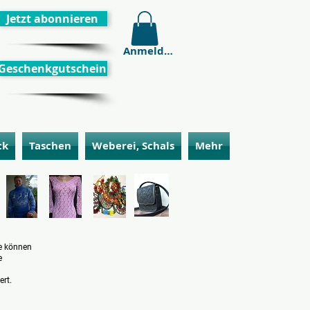
Jetzt abonnieren
Anmelden
Geschenkgutschein
ck
Taschen
Weberei, Schals
Mehr
ie können
e
ert.