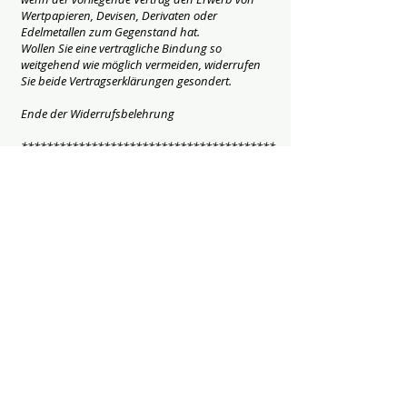
Wertpapieren, Devisen, Derivaten oder
Edelmetallen zum Gegenstand hat.
Wollen Sie eine vertragliche Bindung so
weitgehend wie möglich vermeiden, widerrufen
Sie beide Vertragserklärungen gesondert.
Ende der Widerrufsbelehrung
****************************************
****************************************
********************
§7 Widerrufsformular
Muster-Widerrufsformular
§8 Gewährleistung
Es gelten die gesetzlichen
Gewährleistungsregelungen.
§9 Vertragsprache
Als Vertragssprache steht ausschließlich Deutsch
zur Verfügung.
****************************************
****************************************