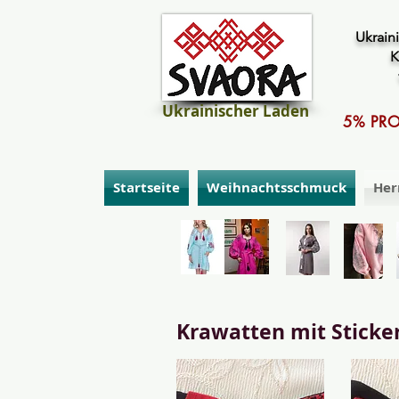
Ukraini
K
Ukrainischer Laden
5% PRO
Startseite
Weihnachtsschmuck
Her
Krawatten mit Sticke