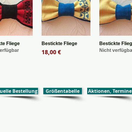
nellansicht
Schnellansicht
Schnellans
te Fliege
Bestickte Fliege
Bestickte Flie
verfügbar
Nicht verfügba
Preis
18,00 €
uelle Bestellung
Größentabelle
Aktionen, Termine