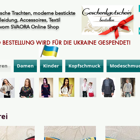
sche Trachten, moderne bestickte
leidung, Accessoires, Textil
vom SVAORA Online Shop
 BESTELLUNG WIRD FÜR DIE UKRAINE GESPENDET!
ren
Damen
Kinder
Kopfschmuck
Modeschmu
rei