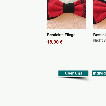
Schnellansicht
Sch
Bestickte Fliege
Bestick
Nicht 
Preis
18,00 €
Über Uns
Individ