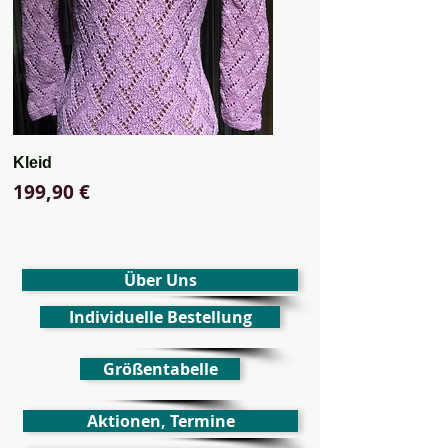
Kleid
Preis
199,90 €
Über Uns
Individuelle Bestellung
Größentabelle
Aktionen, Termine