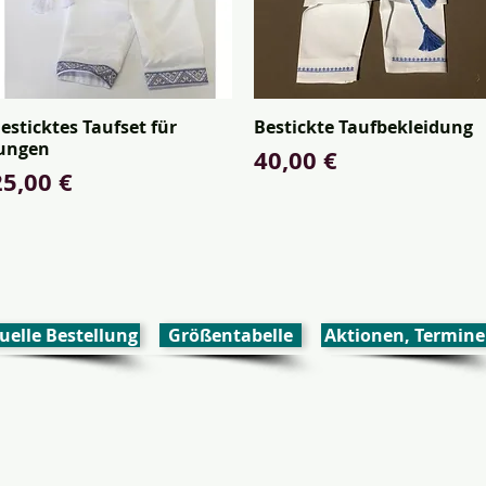
esticktes Taufset für
Bestickte Taufbekleidung
Schnellansicht
Schnellansicht
ungen
Preis
40,00 €
reis
25,00 €
uelle Bestellung
Größentabelle
Aktionen, Termine