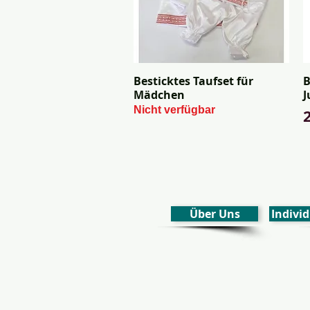
Besticktes Taufset für
B
Schnellansicht
Mädchen
J
Nicht verfügbar
P
Über Uns
Individ