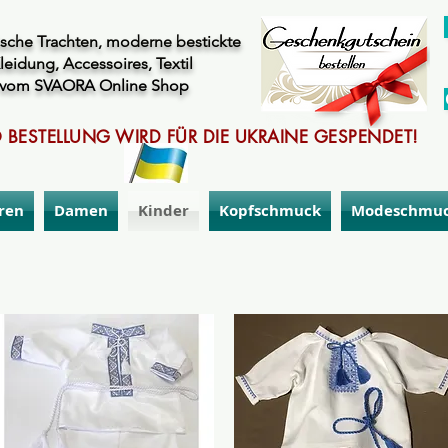
sche Trachten, moderne bestickte
leidung, Accessoires, Textil
vom SVAORA Online Shop
 BESTELLUNG WIRD FÜR DIE UKRAINE GESPENDET!
ren
Damen
Kinder
Kopfschmuck
Modeschmu