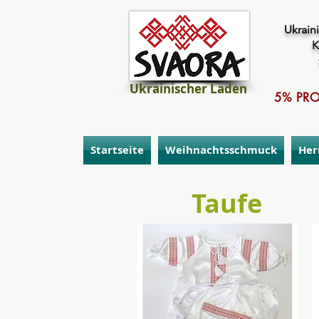
Ukraini
K
Ukrainischer Laden
5% PRO
Startseite
Weihnachtsschmuck
Her
Taufe