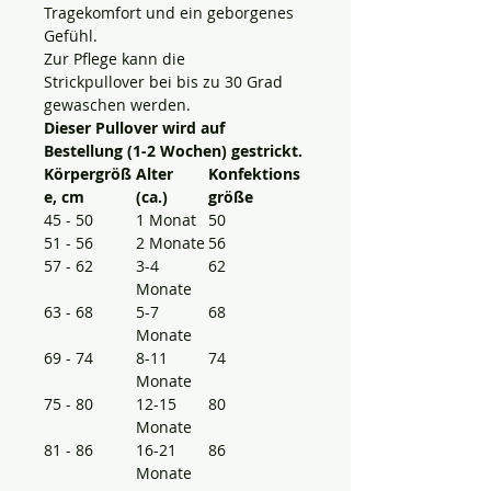
Tragekomfort und ein geborgenes
Gefühl.
Zur Pflege kann die
Strickpullover bei bis zu 30 Grad
gewaschen werden.
Dieser Pullover wird auf
Bestellung (1-2 Wochen) gestrickt
.
Körpergröß
Alter
Konfektions
e,
cm
(ca.)
größe
45 - 50
1 Monat
50
51 - 56
2 Monate
56
57 - 62
3-4
62
Monate
63 - 68
5-7
68
Monate
69 - 74
8-11
74
Monate
75 - 80
12-15
80
Monate
81 - 86
16-21
86
Monate