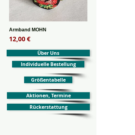
Armband MOHN
Preis
12,00 €
Über Uns
Individuelle Bestellung
Größentabelle
Aktionen, Termine
Rückerstattung