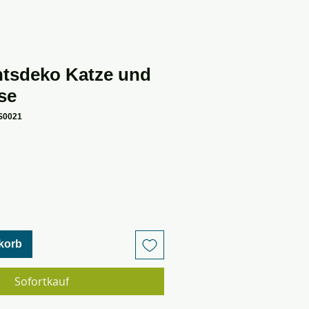
tsdeko Katze und
se
S0021
korb
Sofortkauf