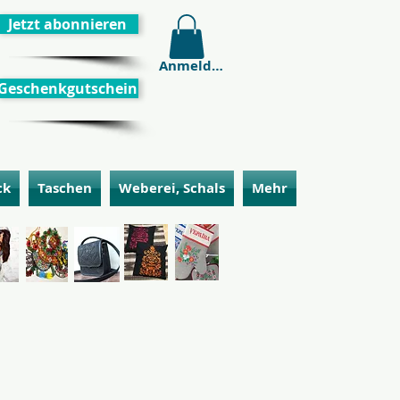
Jetzt abonnieren
Anmelden
Geschenkgutschein
ck
Taschen
Weberei, Schals
Mehr