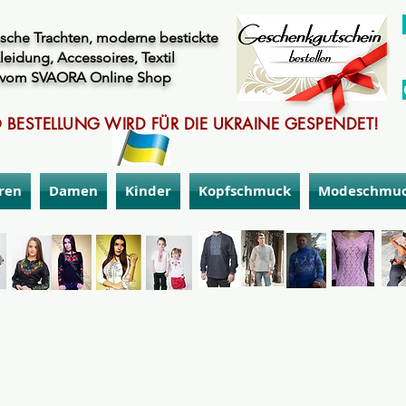
sche Trachten, moderne bestickte
leidung, Accessoires, Textil
vom SVAORA Online Shop
 BESTELLUNG WIRD FÜR DIE UKRAINE GESPENDET!
ren
Damen
Kinder
Kopfschmuck
Modeschmu