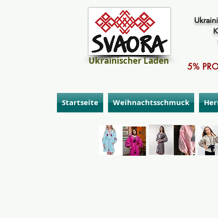
Ukraini
K
Ukrainischer Laden
5% PRO
Startseite
Weihnachtsschmuck
Her