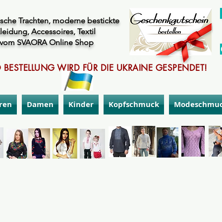
sche Trachten, moderne bestickte
leidung, Accessoires, Textil
vom SVAORA Online Shop
 BESTELLUNG WIRD FÜR DIE UKRAINE GESPENDET!
ren
Damen
Kinder
Kopfschmuck
Modeschmu