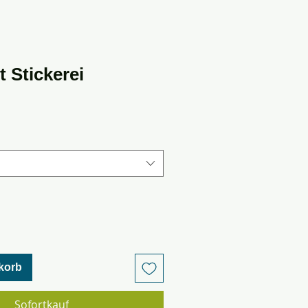
t Stickerei
korb
Sofortkauf