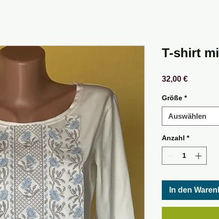
T-shirt mi
Preis
32,00 €
Größe
*
Auswählen
Anzahl
*
In den Waren