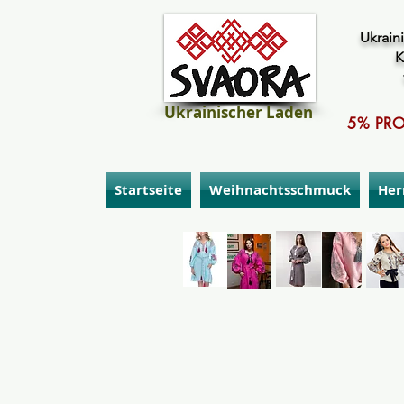
Ukraini
K
Ukrainischer Laden
5% PRO
Startseite
Weihnachtsschmuck
Her