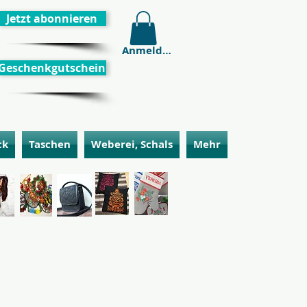
Jetzt abonnieren
Anmelden
Geschenkgutschein
ck
Taschen
Weberei, Schals
Mehr