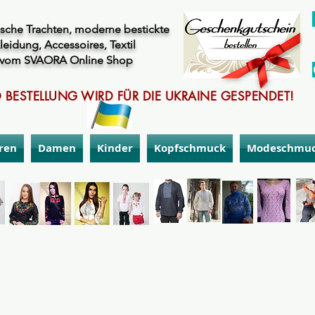
sche Trachten, moderne bestickte
leidung, Accessoires, Textil
vom SVAORA Online Shop
 BESTELLUNG WIRD FÜR DIE UKRAINE GESPENDET!
ren
Damen
Kinder
Kopfschmuck
Modeschmu