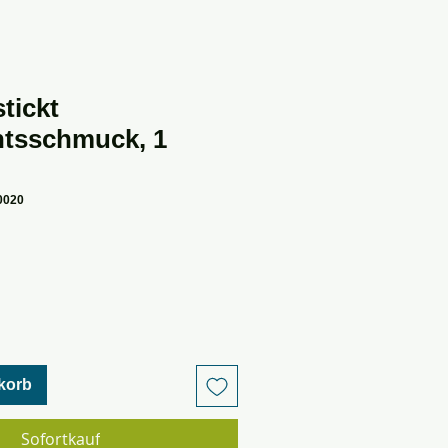
tickt
tsschmuck, 1
0020
korb
Sofortkauf