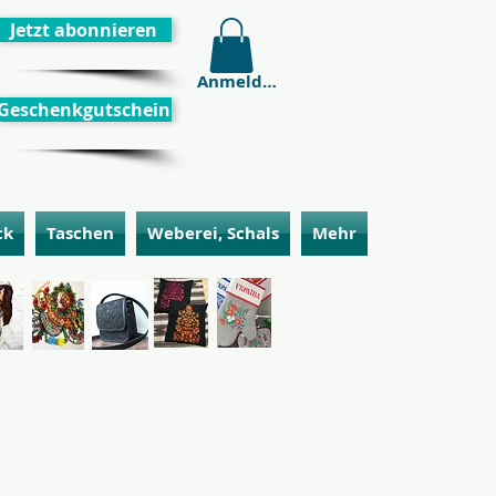
Jetzt abonnieren
Anmelden
Geschenkgutschein
ck
Taschen
Weberei, Schals
Mehr