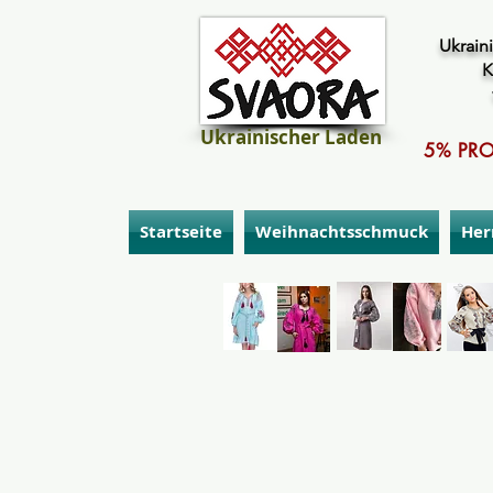
Ukraini
K
Ukrainischer Laden
5% PRO
Startseite
Weihnachtsschmuck
Her