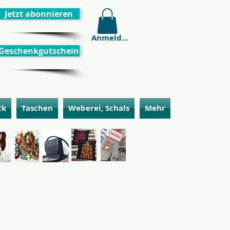
Jetzt abonnieren
Anmelden
Geschenkgutschein
ck
Taschen
Weberei, Schals
Mehr