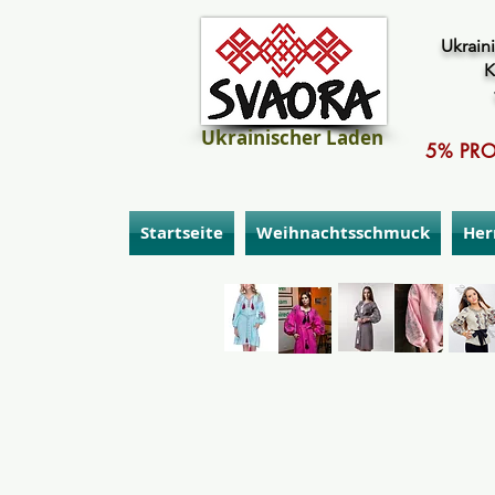
Ukraini
K
Ukrainischer Laden
5% PRO
Startseite
Weihnachtsschmuck
Her