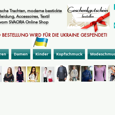
sche Trachten, moderne bestickte
leidung, Accessoires, Textil
vom SVAORA Online Shop
 BESTELLUNG WIRD FÜR DIE UKRAINE GESPENDET!
ren
Damen
Kinder
Kopfschmuck
Modeschmu