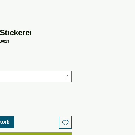
Stickerei
K0013
korb