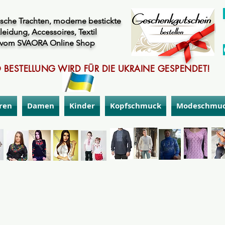
sche Trachten, moderne bestickte
leidung, Accessoires, Textil
vom SVAORA Online Shop
 BESTELLUNG WIRD FÜR DIE UKRAINE GESPENDET!
ren
Damen
Kinder
Kopfschmuck
Modeschmu