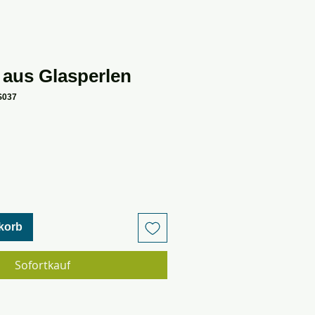
 aus Glasperlen
S037
korb
Sofortkauf