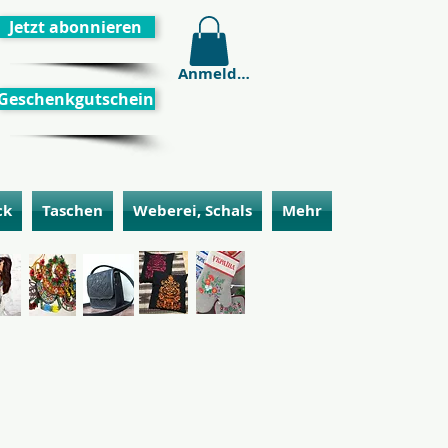
Jetzt abonnieren
Anmelden
Geschenkgutschein
ck
Taschen
Weberei, Schals
Mehr