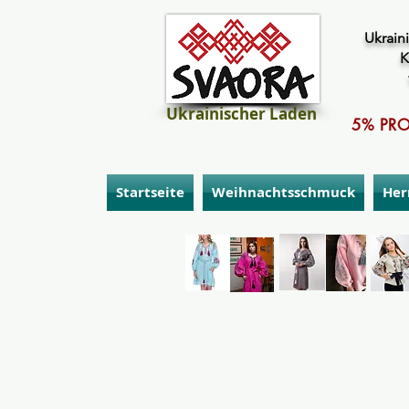
Ukraini
K
Ukrainischer Laden
5% PRO
Startseite
Weihnachtsschmuck
Her