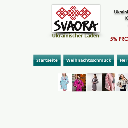
Ukraini
K
Ukrainischer Laden
5% PRO
Startseite
Weihnachtsschmuck
Her