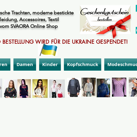
sche Trachten, moderne bestickte
leidung, Accessoires, Textil
vom SVAORA Online Shop
 BESTELLUNG WIRD FÜR DIE UKRAINE GESPENDET!
ren
Damen
Kinder
Kopfschmuck
Modeschmu