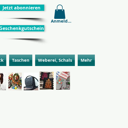
Jetzt abonnieren
Anmelden
Geschenkgutschein
ck
Taschen
Weberei, Schals
Mehr