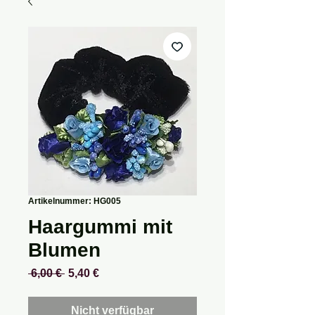
Artikelnummer: HG005
Haargummi mit
Blumen
Standardpreis
Sale-
 6,00 € 
5,40 €
Preis
Nicht verfügbar