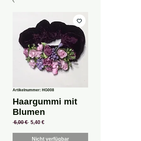
Artikelnummer: HG008
Haargummi mit
Blumen
Standardpreis
Sale-
 6,00 € 
5,40 €
Preis
Nicht verfügbar