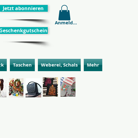
Jetzt abonnieren
Anmelden
Geschenkgutschein
ck
Taschen
Weberei, Schals
Mehr