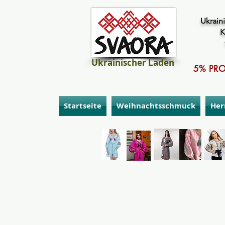
Ukraini
K
Ukrainischer Laden
5% PRO
Startseite
Weihnachtsschmuck
Her