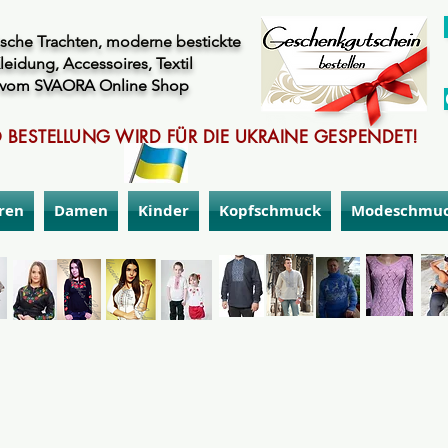
sche Trachten, moderne bestickte
leidung, Accessoires, Textil
vom SVAORA Online Shop
 BESTELLUNG WIRD FÜR DIE UKRAINE GESPENDET!
ren
Damen
Kinder
Kopfschmuck
Modeschmu