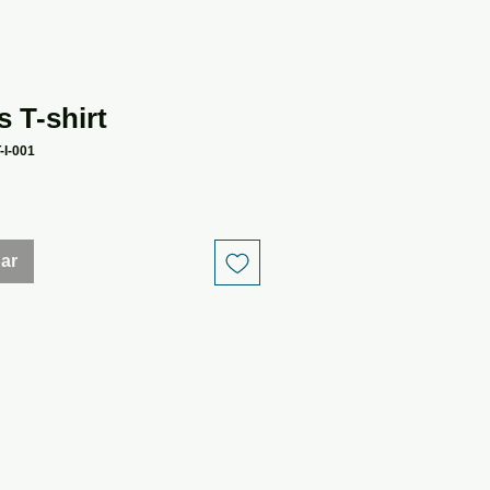
s T-shirt
-I-001
bar