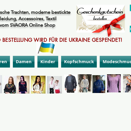
sche Trachten, moderne bestickte
leidung, Accessoires, Textil
vom SVAORA Online Shop
 BESTELLUNG WIRD FÜR DIE UKRAINE GESPENDET!
ren
Damen
Kinder
Kopfschmuck
Modeschmu