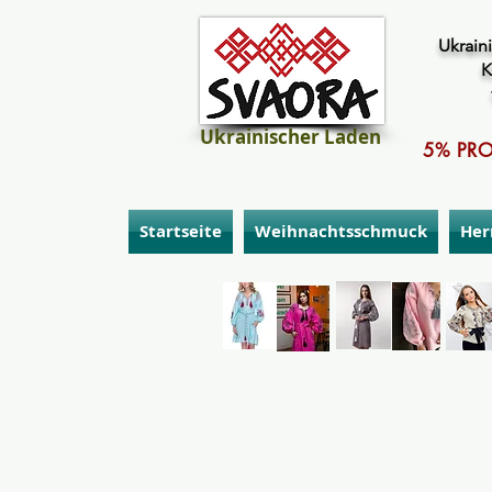
Ukraini
K
Ukrainischer Laden
5% PRO
Startseite
Weihnachtsschmuck
Her