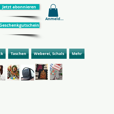
Jetzt abonnieren
Anmelden
Geschenkgutschein
ck
Taschen
Weberei, Schals
Mehr