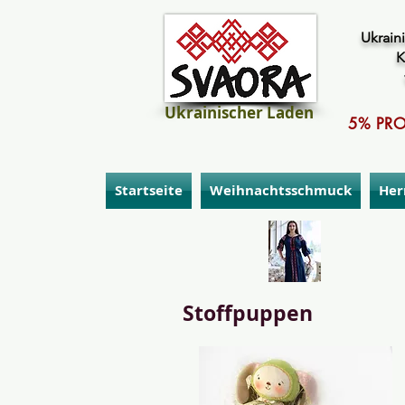
Ukraini
K
Ukrainischer Laden
5% PRO
Startseite
Weihnachtsschmuck
Her
Stoffpuppen