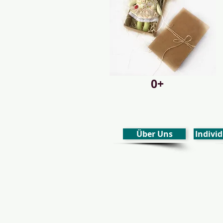
0+
Über Uns
Individ