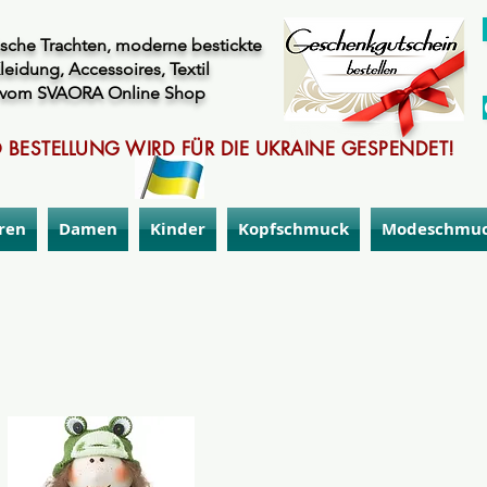
sche Trachten, moderne bestickte
leidung, Accessoires, Textil
vom SVAORA Online Shop
 BESTELLUNG WIRD FÜR DIE UKRAINE GESPENDET!
ren
Damen
Kinder
Kopfschmuck
Modeschmu