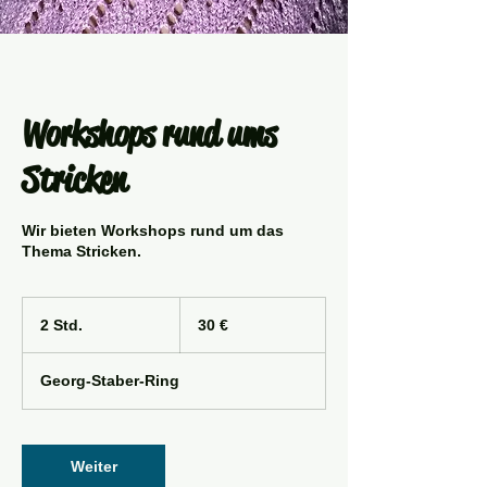
Workshops rund ums
Stricken
Wir bieten Workshops rund um das
30
Euro
2 Std.
2
30 €
S
t
Georg-Staber-Ring
d
.
Weiter