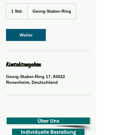
1 Std.
1
Georg-Staber-Ring
S
t
d
Weiter
Kontaktangaben
Georg-Staber-Ring 17, 83022
Rosenheim, Deutschland
Über Uns
Individuelle Bestellung