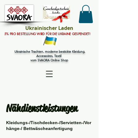
Ukrainischer Laden
5% PRO BESTELLUNG WIRD FÜR DIE UKRAINE GESPENDET!
Ukrainische Trachten, moderne bestickte Kleidung,
Accessoires, Textil
vom SVAORA Online Shop
Nähdienstleistungen
Kleidungs-/Tischdecken-/Servietten-/Vor
hänge-/ Bettwäscheanfertigung